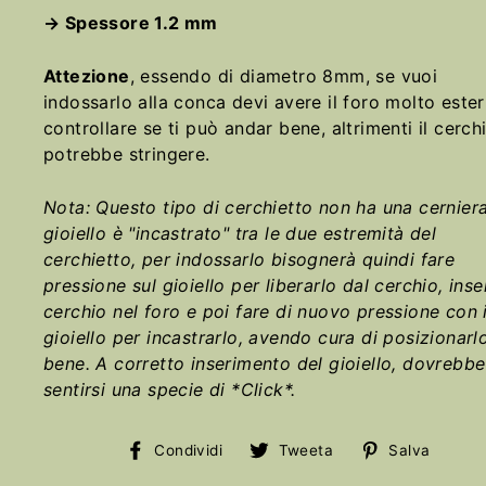
→ Spessore 1.2 mm
Attezione
, essendo di diametro 8mm, se vuoi
indossarlo alla conca devi avere il foro molto este
controllare se ti può andar bene, altrimenti il cerch
potrebbe stringere.
Nota: Questo tipo di cerchietto non ha una cerniera,
gioiello è "incastrato" tra le due estremità del
cerchietto, per indossarlo bisognerà quindi fare
pressione sul gioiello per liberarlo dal cerchio, inser
cerchio nel foro e poi fare di nuovo pressione con i
gioiello per incastrarlo, avendo cura di posizionarl
bene. A corretto inserimento del gioiello, dovrebbe
sentirsi una specie di *Click*.
Condividi
Tweet
Salv
Condividi
Tweeta
Salva
su
su
su