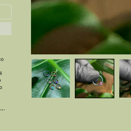
co
i
e
 o
...