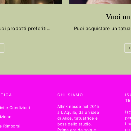
Vuoi un 
oi prodotti preferiti...
Puoi acquistare un tatu
T
ITICA
CHI SIAMO
IS
TE
Allink nasce nel 2015
ni e Condizioni
Isc
a L'Aquila, da un'idea
izione
per
di Alice, tatuatrice e
i n
boss dello studio.
e Rimborsi
pr
Prima era da sola e