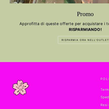
Promo
Approfitta di queste offerte per acquistare i tu
RISPARMIANDO!
RISPARMIA ORA NELL'OUTLET
POL
Termi
Sped
Resi 