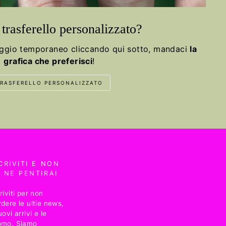
trasferello personalizzato?
aggio temporaneo cliccando qui sotto, mandaci
la
grafica che preferisci
!
RASFERELLO PERSONALIZZATO
CRIVITI E NON
 NE PENTIRAI
riviti per non
dere le ultie news,
uovi arrivi e le
omo. Siamo