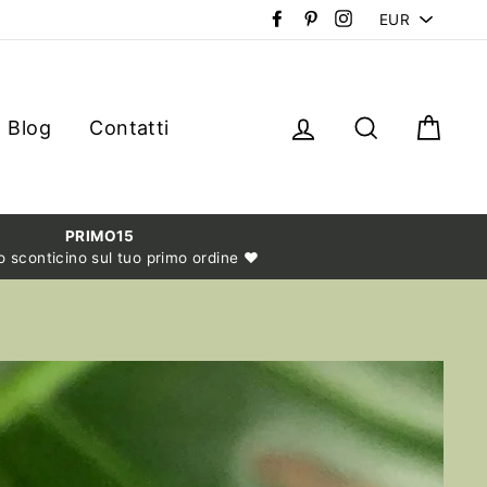
PICK
Facebook
Pinterest
Instagram
A
CURRENCY
Log in
Cerca
Carr
Blog
Contatti
PRIMO15
lo sconticino sul tuo primo ordine ❤️​​