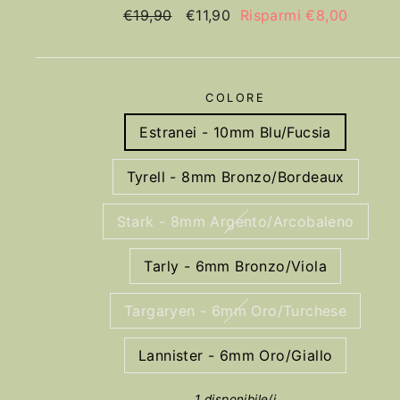
Prezzo
€19,90
Prezzo
€11,90
Risparmi €8,00
Iniziale
Promo
COLORE
Estranei - 10mm Blu/Fucsia
Tyrell - 8mm Bronzo/Bordeaux
Stark - 8mm Argento/Arcobaleno
Tarly - 6mm Bronzo/Viola
Targaryen - 6mm Oro/Turchese
Lannister - 6mm Oro/Giallo
1 disponibile/i