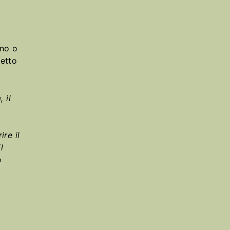
rno o
ietto
 il
ire il
l
o
a