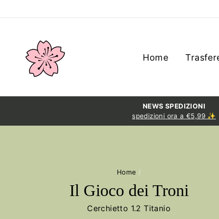
Salta
al
contenuto
Home
Trasfere
NEWS SPEDIZIONI
spedizioni ora a €5,99 ✨
Home
/
Il Gioco dei Troni
Cerchietto 1.2 Titanio