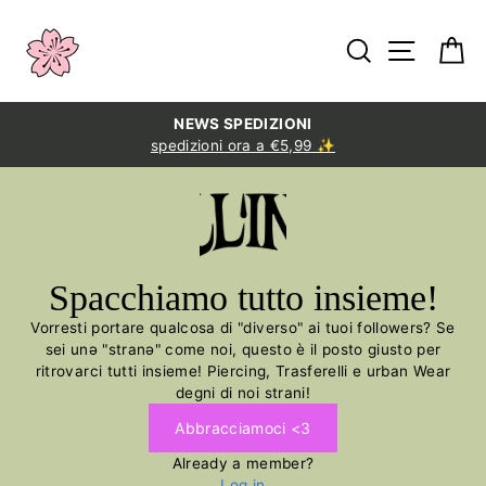
Salta
al
Cerca
Naviga
C
contenuto
NEWS SPEDIZIONI
spedizioni ora a €5,99 ✨
Spacchiamo tutto insieme!
Vorresti portare qualcosa di "diverso" ai tuoi followers? Se
sei unə "stranə" come noi, questo è il posto giusto per
ritrovarci tutti insieme! Piercing, Trasferelli e urban Wear
degni di noi strani!
Abbracciamoci <3
Already a member?
Log in