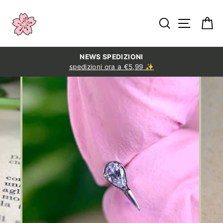
Salta
al
Cerca
Naviga
C
contenuto
NEWS SPEDIZIONI
spedizioni ora a €5,99 ✨