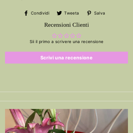
Condividi
Tweet
Salva
Condividi
Tweeta
Salva
su
su
su
Facebook
Twitter
Pinterest
Recensioni Clienti
Sii il primo a scrivere una recensione
Scrivi una recensione