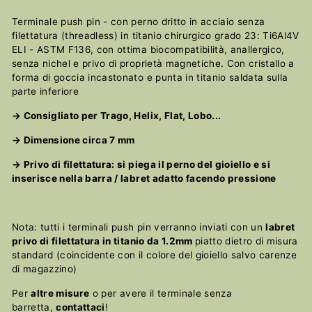
Terminale push pin - con perno dritto in acciaio senza
filettatura (threadless) in titanio chirurgico grado 23: Ti6Al4V
ELI - ASTM F136, con ottima biocompatibilità, anallergico,
senza nichel e privo di proprietà magnetiche. Con cristallo a
forma di goccia incastonato e punta in titanio saldata sulla
parte inferiore
→ Consigliato per Trago, Helix, Flat, Lobo...
→ Dimensione circa 7 mm
→ Privo di filettatura: si piega il perno del gioiello e si
inserisce nella barra / labret adatto facendo pressione
Nota: tutti i terminali push pin verranno inviati con un
labret
privo di filettatura in titanio da 1.2mm
piatto dietro di misura
standard (coincidente con il colore del gioiello salvo carenze
di magazzino)
Per
altre misure
o per avere il terminale senza
barretta,
contattaci
!