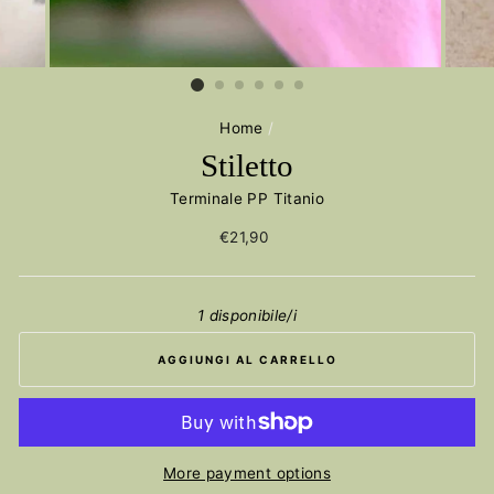
Home
/
Stiletto
Terminale PP Titanio
Prezzo
€21,90
Iniziale
1 disponibile/i
AGGIUNGI AL CARRELLO
More payment options